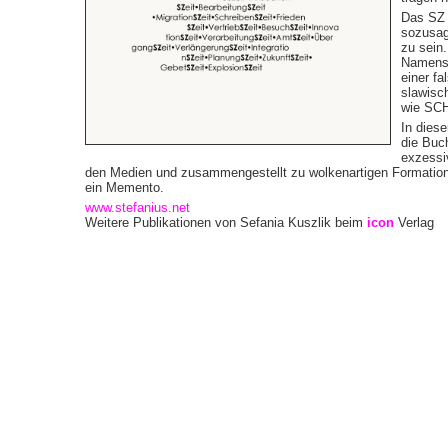
Das SZ 
sozusag
zu sein
Namens 
einer f
slawisc
wie SCH
In diese
die Buc
exzessi
den Medien und zusammen­ge­stellt zu wolkenartigen Formatio
ein Memento.
www.stefanius.net
Weitere Publikationen von Sefania Kuszlik beim
icon
Verlag