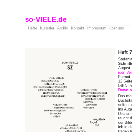
so-VIELE.de
Hefte
Künstler
Archiv
Kontakt
Impressum
über uns
Heft 
Stefani
Schnitt
August
icon Ve
Format 
12 Seit
ISBN 97
Downlo
Das mar
Buchsta
selten u
ins Auge
Diszipl
taucht 
der Bil
ich in 
tragen 