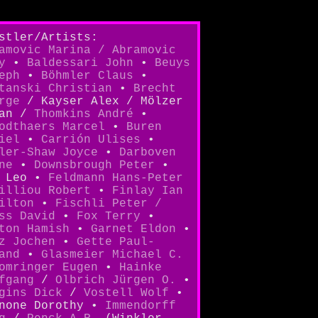
stler/Artists:
amovic Marina / Abramovic
y
•
Baldessari John
•
Beuys
eph
•
Böhmler Claus
•
tanski Christian
•
Brecht
rge
/ Kayser Alex / Mölzer
lan /
Thomkins André
•
odthaers Marcel
•
Buren
iel
•
Carrión Ulises
•
ler-Shaw Joyce
•
Darboven
ne
•
Downsbrough Peter
•
b Leo •
Feldmann Hans-Peter
illiou Robert
•
Finlay Ian
ilton
•
Fischli Peter /
ss David
•
Fox Terry
•
ton Hamish
•
Garnet Eldon
•
z Jochen
•
Gette Paul-
mand
•
Glasmeier Michael C.
omringer Eugen
•
Hainke
fgang
/
Olbrich Jürgen O.
•
gins Dick
/
Vostell Wolf
•
none Dorothy •
Immendorff