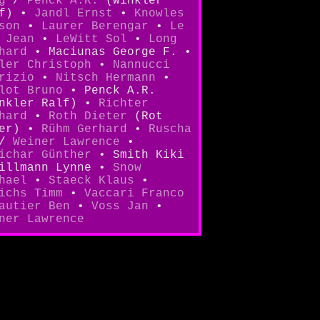
g
/
Penck A.R.
(Winkler
lf) •
Jandl Ernst
•
Knowles
son
•
Laurer Berengar
•
Le
 Jean
•
LeWitt Sol
•
Long
hard
• Maciunas George F. •
ler Christoph
•
Nannucci
rizio
•
Nitsch Hermann
•
lot Bruno
• Penck A.R.
nkler Ralf) •
Richter
hard
•
Roth Dieter
(Rot
ter) •
Rühm Gerhard
•
Ruscha
/
Weiner Lawrence
•
ichar Günther
• Smith Kiki
illmann Lynne •
Snow
hael
•
Staeck Klaus
•
ichs Timm
•
Vaccari Franco
autier Ben
•
Voss Jan
•
ner Lawrence