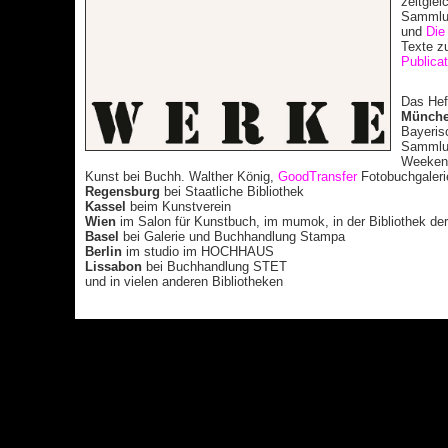
zeitgle
Sammlu
und
Die
Texte z
Publica
Das Hef
Münch
Bayeris
Sammlu
Weekend
Kunst bei Buchh. Walther König,
GoodTransfer
Fotobuchgaleri
Regensburg
bei Staatliche Bibliothek
Kassel
beim Kunstverein
Wien
im Salon für Kunstbuch, im mumok, in der Bibliothek d
Basel
bei Galerie und Buchhandlung Stampa
Berlin
im studio im HOCHHAUS
Lissabon
bei Buchhandlung STET
und in vielen anderen Bibliotheken