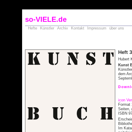
so-VIELE.de
Hefte
Künstler
Archiv
Kontakt
Impressum
über uns
Heft 
Hubert 
Kunst 
Künstle
dem Arch
Septem
Downl
icon Ve
Format 
Seiten,
ISBN 97
Erschein
Bibliot
Im Kata