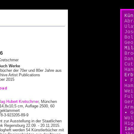
Kün
Abr
Ula
Jos
Bol
Geo
Mi
36
Bro
Dan
Kretschmer
Cut
Buch Werke
Han
rbücher der 70er und 80er Jahre aus
Er
ive Artist Publications
ber 2015
•
F
Ham
oad
Wei
Ful
rlag Hubert Kretschmer
, München
Ger
14,8x10,5 cm, Auflage 2500, 60
Ar
 geklammert
•
G
8-3-923205-89-9
Wol
t zur Ausstellung in der Staatlichen
Hig
hek Regensburg 22.09. - 20.11.2015.
Ian
logheft werden 54 Künstlerbücher mit