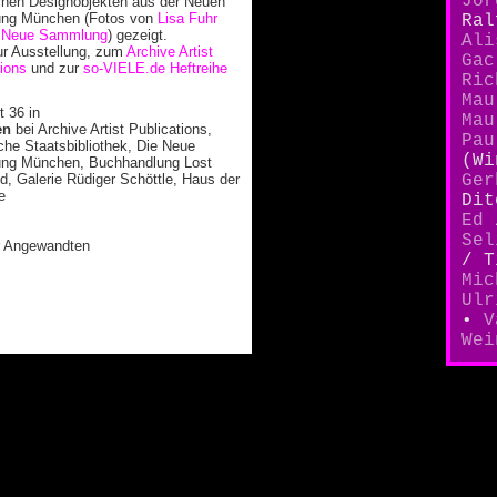
Jör
ichen Designobjekten aus der Neuen
ng München (Fotos von
Lisa Fuhr
Ra
 Neue Sammlung
) gezeigt.
Ali
ur Ausstellung, zum
Archive Artist
Gac
tions
und zur
so-VIELE.de Heftreihe
Ric
Mau
t 36 in
Mau
en
bei Archive Artist Publications,
Pau
che Staatsbibliothek, Die Neue
(Wi
ng München, Buchhandlung Lost
, Galerie Rüdiger Schöttle, Haus der
Ger
e
Di
Ed
Sel
er Angewandten
/ T
Mic
Ulr
•
V
Wei